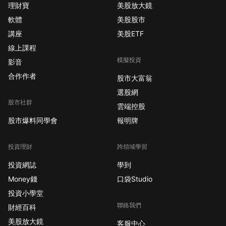
理財寶
美股放大鏡
軟體
美股股市
講座
美股ETF
線上課程
模擬投資
影音
合作作者
股市大富翁
選股網
股市社群
雲端控股
股市爆料同學會
報明牌
投資理財
跨領域學習
投資網誌
學到
Money錢
口袋Studio
投資小學堂
聯絡我們
財經百科
美股放大鏡
客服中心