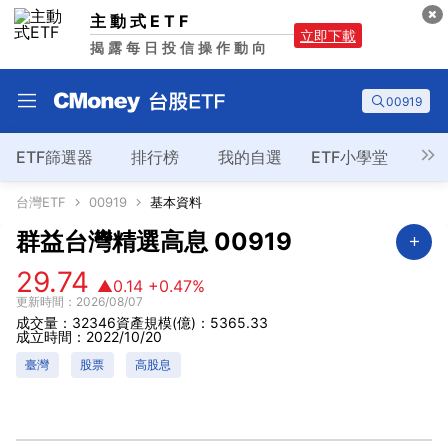
主動式ETF
立即下載
揭露每日投信操作動向
00919
ETF篩選器
排行榜
我的自選
ETF小學堂
台灣ETF
00919
基本資料
群益台灣精選高息
00919
29.74
▲0.14
+0.47%
更新時間：2026/08/07
成交量：32346
資產規模(億)：5365.33
成立時間：2022/10/20
臺灣
股票
高股息