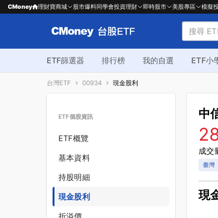
CMoney
理財寶商城
股市爆料同學會
投資理財
即時股市
美股專區
模擬
ETF篩選器
排行榜
我的自選
ETF小
台灣ETF
00934
現金股利
中
ETF個股資訊
2
ETF概覽
成交量
基本資料
臺灣
持股明細
現
現金股利
折溢價