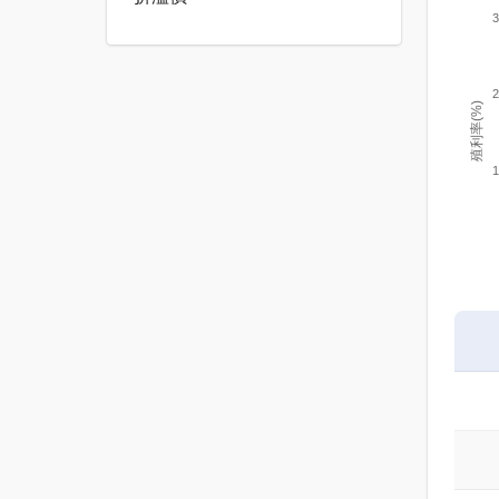
3
2
殖利率(%)
1