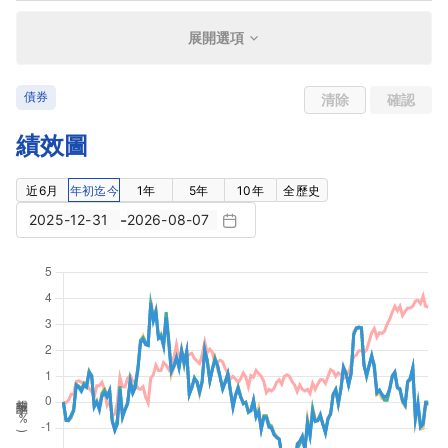
展開選項
債券
清除
確認
績效圖
近6月
年初迄今
1年
5年
10年
全歷史
-
報酬率 (
%
)