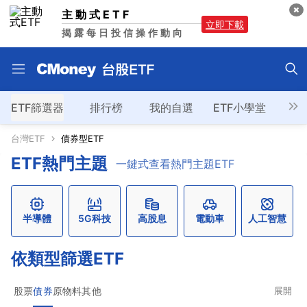
主動式ETF
立即下載
揭露每日投信操作動向
ETF篩選器
排行榜
我的自選
ETF小學堂
台灣ETF
債券型ETF
ETF熱門主題
一鍵式查看熱門主題ETF
半導體
5G科技
高股息
電動車
人工智慧
依類型篩選ETF
股票
債券
原物料
其他