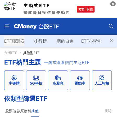
主動式ETF
立即下載
揭露每日投信操作動向
ETF篩選器
排行榜
我的自選
ETF小學堂
台灣ETF
其他型ETF
ETF熱門主題
一鍵式查看熱門主題ETF
半導體
5G科技
高股息
電動車
人工智慧
依類型篩選ETF
股票
債券
原物料
其他