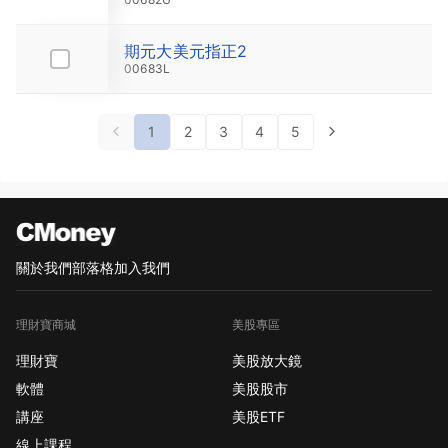
期元大美元指正2
21.53
00683L
1
2
3
4
5
關於我們
部落格
加入我們
理財寶商城
美股專區
理財寶
美股放大鏡
軟體
美股股市
講座
美股ETF
線上課程